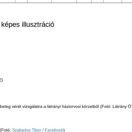
épes illusztráció
E)
 beteg vérét vizsgálatra a látrányi háziorvosi körzetből (Fotó: Látrány 
 (Fotó:
Szabados Tibor / Facebook
)