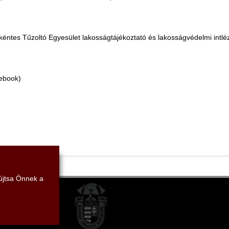
kéntes Tűzoltó Egyesület lakosságtájékoztató és lakosságvédelmi int
ebook)
yújtsa Önnek a