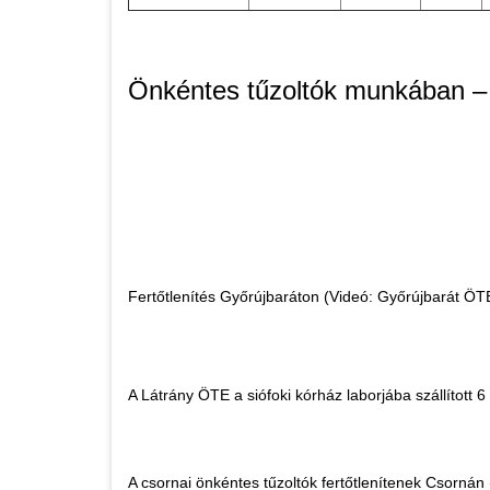
Önkéntes tűzoltók munkában – k
Fertőtlenítés Győrújbaráton (Videó: Győrújbarát ÖT
A Látrány ÖTE a siófoki kórház laborjába szállított 6
A csornai önkéntes tűzoltók fertőtlenítenek Csornán