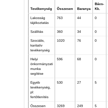
Bács-
Tevékenység
Összesen
Baranya
Kk.
Lakosság
763
44
0
tájékoztatás
Szállítás
360
34
0
Szociális,
1020
76
0
karitatív
tevékenység
Helyi
596
68
0
önkormányzati
munka
segítése
Egyéb
530
27
5
tevékenység,
pl:
fertőtlenítés
Összesen
3269
249
5