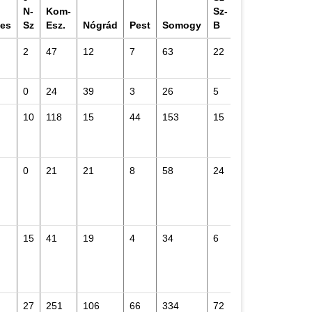
N-
Kom-
Sz-
es
Sz
Esz.
Nógrád
Pest
Somogy
B
Tolna
Vas
2
47
12
7
63
22
49
31
1
0
24
39
3
26
5
12
7
5
10
118
15
44
153
15
22
62
1
0
21
21
8
58
24
22
44
2
15
41
19
4
34
6
14
13
1
27
251
106
66
334
72
119
157
6