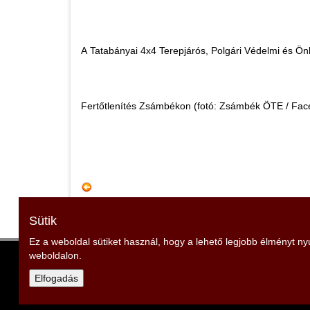
A Tatabányai 4x4 Terepjárós, Polgári Védelmi és Ön
Fertőtlenítés Zsámbékon (fotó: Zsámbék ÖTE / Fac
Sütik
Ez a weboldal sütiket használ, hogy a lehető legjobb élményt n
weboldalon.
Zala Vármegyei Tűzoltó Szövetség
Elnök: Strázsai Zoltán
Elfogadás
Cím: 8380 Hévíz, Sugár köz 1.