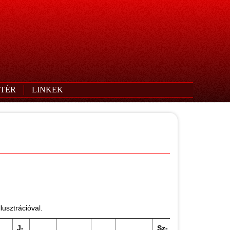
TÉR
LINKEK
lusztrációval.
J-
Sz-