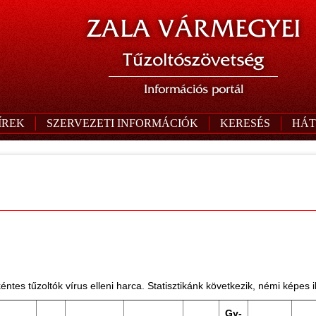
ZALA VÁRMEGYEI
Tűzoltószövetség
Információs portál
ÍREK
SZERVEZETI INFORMÁCIÓK
KERESÉS
HÁT
ntes tűzoltók vírus elleni harca. Statisztikánk következik, némi képes il
Gy-