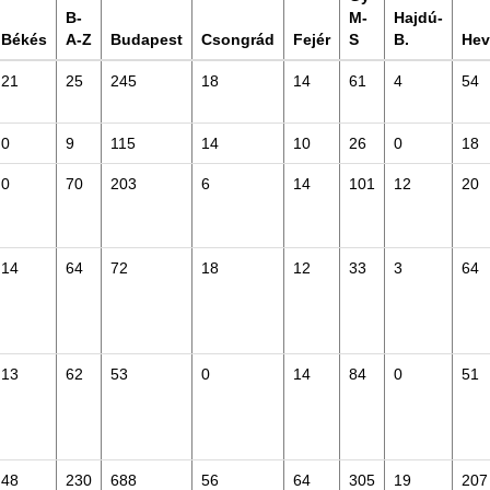
B-
M-
Hajdú-
Békés
A-Z
Budapest
Csongrád
Fejér
S
B.
Hev
21
25
245
18
14
61
4
54
0
9
115
14
10
26
0
18
0
70
203
6
14
101
12
20
14
64
72
18
12
33
3
64
13
62
53
0
14
84
0
51
48
230
688
56
64
305
19
207