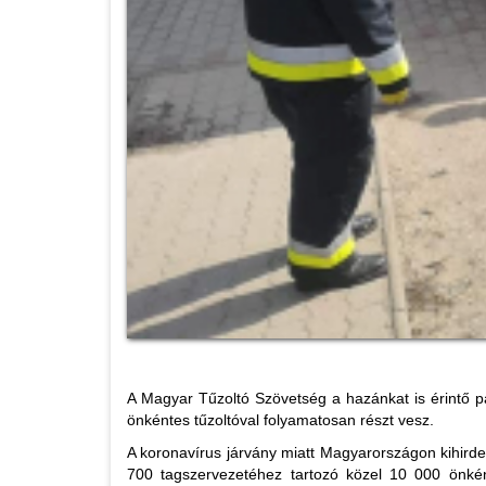
A Magyar Tűzoltó Szövetség a hazánkat is érintő 
önkéntes tűzoltóval folyamatosan részt vesz.
A koronavírus járvány miatt Magyarországon kihird
700 tagszervezetéhez tartozó közel 10 000 önkén