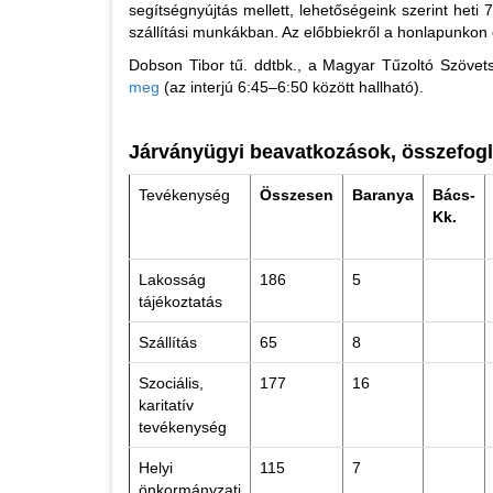
segítségnyújtás mellett, lehetőségeink szerint heti
szállítási munkákban. Az előbbiekről a honlapunkon
Dobson Tibor tű. ddtbk., a Magyar Tűzoltó Szövet
meg
(az interjú 6:45–6:50 között hallható).
Járványügyi beavatkozások, összefogl
Tevékenység
Összesen
Baranya
Bács-
Kk.
Lakosság
186
5
tájékoztatás
Szállítás
65
8
Szociális,
177
16
karitatív
tevékenység
Helyi
115
7
önkormányzati