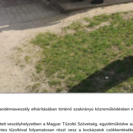
pandémiaveszély elhárításában történő szakirányú közreműködésben m
etett veszélyhelyzetben a Magyar Tűzoltó Szövetség, együttműködve az
tes tűzoltóval folyamatosan részt vesz a kockázatok csökkentésé