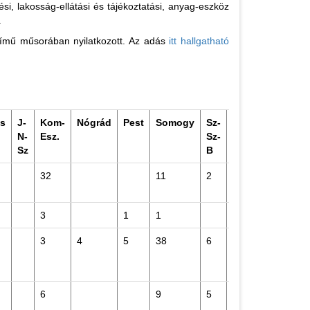
si, lakosság-ellátási és tájékoztatási, anyag-eszköz
.
című műsorában nyilatkozott. Az adás
itt hallgatható
s
J-
Kom-
Nógrád
Pest
Somogy
Sz-
Tolna
Vas
V
N-
Esz.
Sz-
Sz
B
32
11
2
14
14
2
3
1
1
1
2
3
4
5
38
6
7
5
1
6
9
5
3
7
1