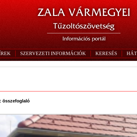
ZALA VÁRMEGYEI
Tűzoltószövetség
Információs portál
ÍREK
SZERVEZETI INFORMÁCIÓK
KERESÉS
HÁT
: összefoglaló