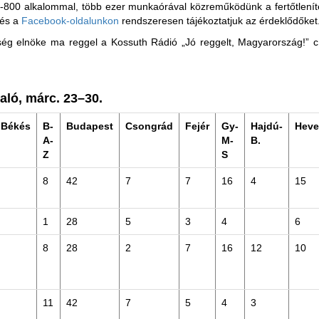
 7-800 alkalommal, több ezer munkaórával közreműködünk a fertőtleníté
 és a
Facebook-oldalunkon
rendszeresen tájékoztatjuk az érdeklődőket
ség elnöke ma reggel a Kossuth Rádió „Jó reggelt, Magyarország!” 
aló, márc. 23–30.
Békés
B-
Budapest
Csongrád
Fejér
Gy-
Hajdú-
Heve
A-
M-
B.
Z
S
8
42
7
7
16
4
15
1
28
5
3
4
6
8
28
2
7
16
12
10
11
42
7
5
4
3