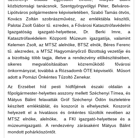
közbiztonsági tanácsnok, Szentgyörgyvölgyi Péter, Belváros-
Lipótváros polgármestere képviseletében, Szabó Tamás ötvös,
Kovács Zoltán szobrászművész, az emléktábla készítői,
Palotai Zsolt Gábor tű. ezredes, a Fővárosi Katasztrófavédelmi
Igazgatóság igazgató-helyettese, Dr. Berki Imre, a
Katasztrófavédelem Központi Múzeum igazgatója, valamint
Kelemen Zsolt, az MTSZ alelnöke, BTSZ elnök, Béres Ferenc
tű. alezredes, a MTSZ Hagyományőrző Bizottság vezetője és
a bizottság több tagja, illetve a rendezvény előkészítésében,
sikeres megvalósításában közreműködő fővárosi
önkormányzat, továbbá a Rózsadomb ÖTE képviselői. Műsort
adott a Pomázi Önkéntes Tűzoltó Zenekar.
Az Erzsébet híd pesti hídfőjének északi oldalán a
főpolgármester-helyettes asszony mellett Széchenyi Tímea, és
Mátyus Bálint felavatták Gróf Széchenyi Ödön tiszteletére
készített emléktáblát, és koszorút is elhelyeztek. Koszorút
helyezett el a hivatásos és önkéntes tűzoltók nevében az
MTSZ elnöke, alelnöke, a FKI igazgató-helyettese és a
múzeumigazgató. A rendezvény zárásaként Mátyus Bálint
mondott pohárköszöntőt.