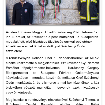
Az idén 150 éves Magyar Tűzoltó Szövetség 2020. február 1-
jén 11 órakor, az Erzsébet-híd pesti hídfőjénél – a Budapesten
megalakított, első hivatásos tűzoltóság egykori épületének
közelében – emléktáblát avatott gróf Széchenyi Ödön
tiszteletére.
A rendezvényen Dobson Tibor tű. dandártábornok, az MTSZ
elnöke köszöntötte a megjelenteket. Ezt követően Gy. Németh
Erzsébet főpolgármester-helyettes – Karácsony Gergely
főpolgármester és Budapest Főváros Önkormányzata
képviseletében – mondott köszöntőt, méltatva Gróf Széchenyi
Ödön munkásságát és elismerve a mai kor tűzoltóinak a köz
érdekében végzett munkáját – legyenek azok hivatásosok
vagy önkéntesek.
Megtisztelte a rendezvényt részvételével Széchenyi Tímea, a
Széchenyi Család Egyesület elnöke, Mátyus Bálint