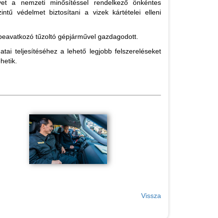
űvet a nemzeti minősítéssel rendelkező önkéntes
tű védelmet biztosítani a vizek kártételei elleni
sbeavatkozó tűzoltó gépjárművel gazdagodott.
ai teljesítéséhez a lehető legjobb felszereléseket
hetik.
Vissza