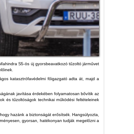
 Mahindra S5-ös új gyorsbeavatkozó tűzoltó járművet
lőinek.
ágos katasztrófavédelmi főigazgató adta át, majd a
nságának javítása érdekében folyamatosan bővítik az
 és tűzoltóságok technikai működési feltételeinek
hogy hazánk a biztonságát erősítsék. Hangsúlyozta,
edményesen, gyorsan, hatékonyan tudják megelőzni a