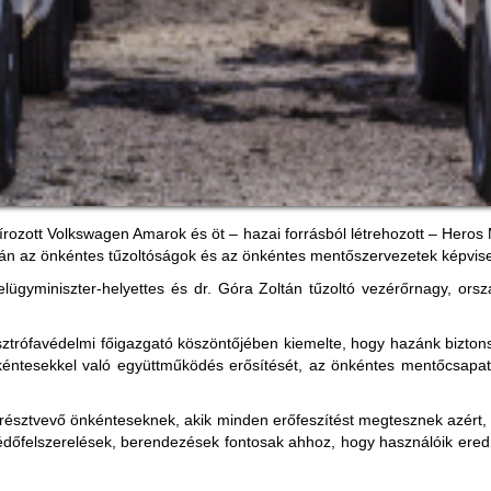
rozott Volkswagen Amarok és öt – hazai forrásból létrehozott – Heros
-án az önkéntes tűzoltóságok és az önkéntes mentőszervezetek képvise
lügyminiszter-helyettes és dr. Góra Zoltán tűzoltó vezérőrnagy, orsz
sztrófavédelmi főigazgató köszöntőjében kiemelte, hogy hazánk bizto
éntesekkel való együttműködés erősítését, az önkéntes mentőcsapatok
résztvevő önkénteseknek, akik minden erőfeszítést megtesznek azért, 
védőfelszerelések, berendezések fontosak ahhoz, hogy használóik er