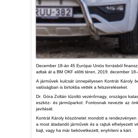
December 18-án 45 Európai Uniós forrásból finanszí
adtak át a BM OKF előtti téren, 2019. december 18
A járművek kulcsát ünnepélyesen Kontrát Károly be
valóságban is birtokba vették a felszereléseket.
Dr. Góra Zoltán tűzoltó vezérőrnagy, országos kata
eszköz- és járműparkot. Fontosnak nevezte az önk
javítását.
Kontrát Károly köszönetet mondott a rendezvényen 
a most átadandó járművek és a rajtuk elhelyezett 
bajt, vagy ha már bekövetkezett, enyhíteni a kárt.