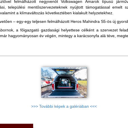
lesztővel felmálházott negyvenöt Volkswagen Amarok típusú járm
si, települési mentőszervezeteknek nyújtott támogatással emelt szin
alamint a klímaváltozás következtében kialakult helyzetekhez.
övetően – egy-egy teljesen felmálházott Heros Mahindra S5-ös új gyor
ornok, a főigazgató gazdasági helyettese célként a szervezet feladat
t immár hagyományosan év végén, mintegy a karácsonyfa alá téve, megte
>>> További képek a galériában <<<