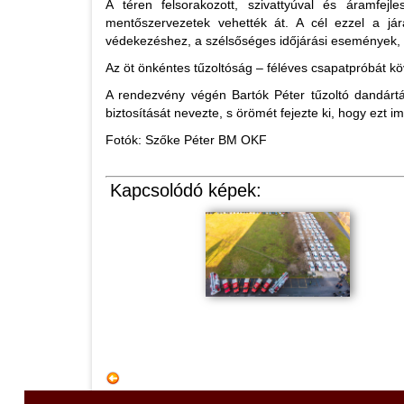
A téren felsorakozott, szivattyúval és áramfej
mentőszervezetek vehették át. A cél ezzel a járá
védekezéshez, a szélsőséges időjárási események, v
Az öt önkéntes tűzoltóság – féléves csapatpróbát k
A rendezvény végén Bartók Péter tűzoltó dandártáb
biztosítását nevezte, s örömét fejezte ki, hogy ez
Fotók: Szőke Péter BM OKF
Kapcsolódó képek: