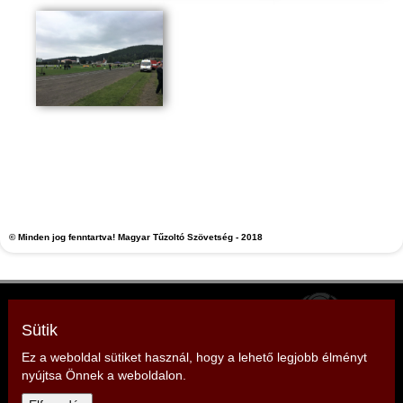
© Minden jog fenntartva! Magyar Tűzoltó Szövetség - 2018
Zala Vármegyei Tűzoltó Szövetség
Elnök: Strázsai Zoltán
Sütik
Cím: 8380 Hévíz, Sugár köz 1.
Ez a weboldal sütiket használ, hogy a lehető legjobb élményt
nyújtsa Önnek a weboldalon.