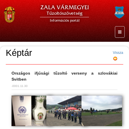
ZALA VÁRMEGYEI
Tűzoltószövetség
Információs portál
Képtár
Vissza
Országos ifjúsági tűzoltó verseny a szlovákiai
Svitben
-0001.11.30